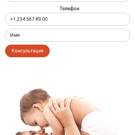
пустым
Телефон
Консультация