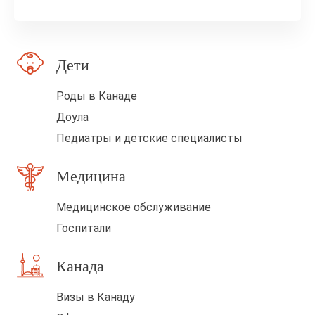
о
п
о
Дети
л
е
Роды в Канаде
п
Доула
у
Педиатры и детские специалисты
с
Медицина
т
ы
Медицинское обслуживание
м
Госпитали
Канада
Визы в Канаду