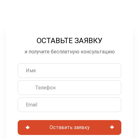
ОСТАВЬТЕ ЗАЯВКУ
О
с
и получите бесплатную консультацию
т
а
в
ь
т
е
э
Оставить заявку
т