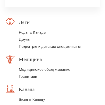
о
п
о
Дети
л
е
Роды в Канаде
п
Доула
у
Педиатры и детские специалисты
с
Медицина
т
ы
Медицинское обслуживание
м
Госпитали
Канада
Визы в Канаду