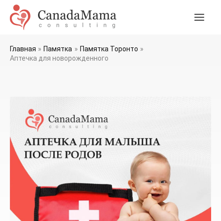
Перейти
к
Main
содержимому
Men
Главная
Памятка
Памятка Торонто
Аптечка для новорожденного