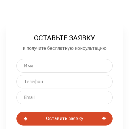
ОСТАВЬТЕ ЗАЯВКУ
О
с
и получите бесплатную консультацию
т
а
в
ь
т
е
э
Оставить заявку
т