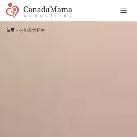
跳
到
主
内
容
菜
首页
在加拿大租房
单