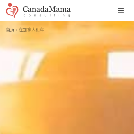
跳
到
主
内
容
菜
首页
在加拿大租车
单