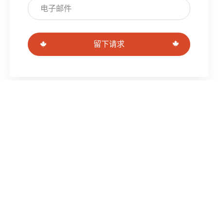
留下请求
儿童
在加拿大分娩
杜拉
儿科医生和儿科专家
医学
医疗护理