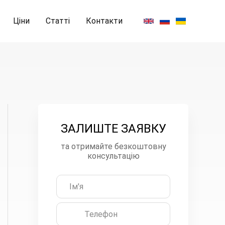
Ціни
Статті
Контакти
ЗАЛИШТЕ ЗАЯВКУ
З
а
та отримайте безкоштовну
консультацію
л
и
ш
т