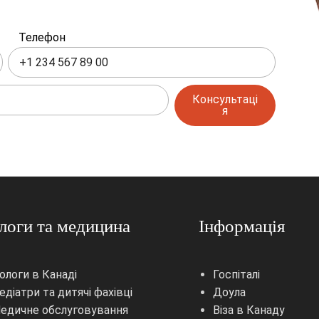
Телефон
Консультаці
я
логи та медицина
Інформація
ологи в Канаді
Госпіталі
едіатри та дитячі фахівці
Доула
едичне обслуговування
Віза в Канаду