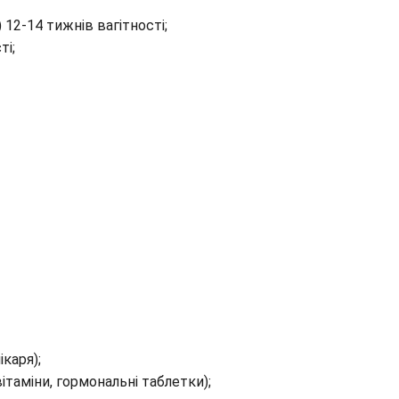
) 12-14 тижнів вагітності;
ті;
каря);
таміни, гормональні таблетки);