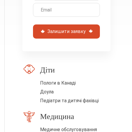
е
ц
е
п
Залишити заявку
о
л
е
п
Діти
о
Пологи в Канаді
р
Доула
о
Педіатри та дитячі фахівці
ж
н
Медицина
і
Медичне обслуговування