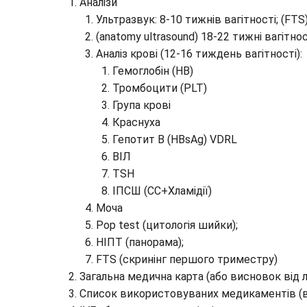
Аналізи
Ультразвук: 8-10 тижнів вагітності; (FTS
(anatomy ultrasound) 18-22 тижні вагітнос
Аналіз крові (12-16 тиждень вагітності):
Гемоглобін (HB)
Тромбоцити (PLT)
Група крові
Краснуха
Гепотит В (HBsAg) VDRL
ВІЛ
TSH
ІПСШ (СС+Хламідії)
Моча
Pop test (цитологія шийки);
НІПТ (панорама);
FTS (скринінг першого триместру)
Загальна медична карта (або висновок від лі
Список використовуваних медикаментів (ві