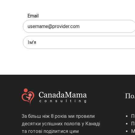
Залиште
Email
це
поле
порожнім
По
За більш ніж 8 років ми провели
П
десятки успішних пологів у Канаді
П
та готові поділитися цим
М