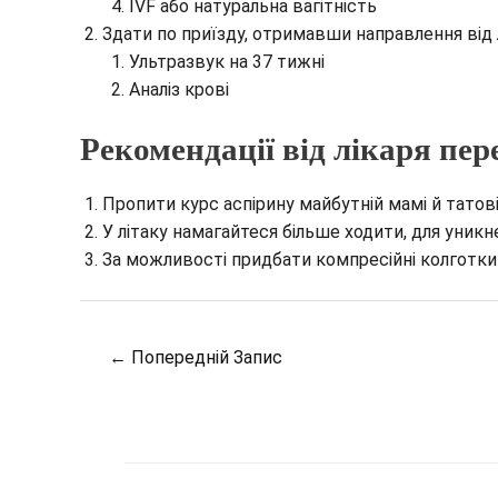
IVF або натуральна вагітність
Здати по приїзду, отримавши направлення від 
Ультразвук на 37 тижні
Аналіз крові
Рекомендації від лікаря пе
Пропити курс аспірину майбутній мамі й татові
У літаку намагайтеся більше ходити, для уникне
За можливості придбати компресійні колготки
Навігація
←
Попередній Запис
по
запису