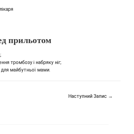
лікаря
ред прильотом
;
ння тромбозу і набряку ніг;
 для майбутньої мами.
Наступний Запис
→