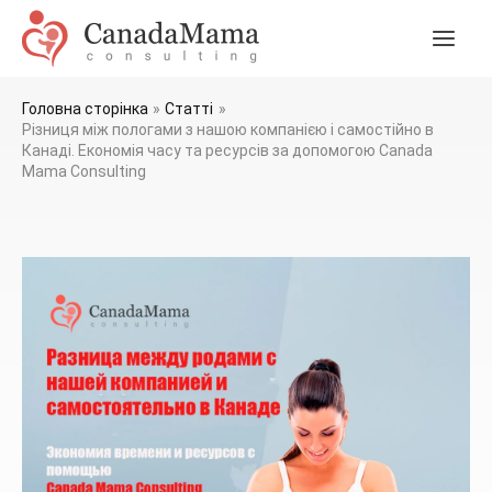
Перейти
до
Голо
змісту
мен
Головна сторінка
Статті
Різниця між пологами з нашою компанією і самостійно в
Канаді. Економія часу та ресурсів за допомогою Canada
Mama Consulting