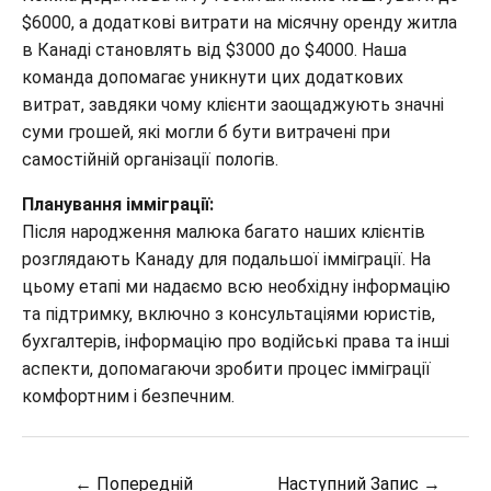
$6000, а додаткові витрати на місячну оренду житла
в Канаді становлять від $3000 до $4000. Наша
команда допомагає уникнути цих додаткових
витрат, завдяки чому клієнти заощаджують значні
суми грошей, які могли б бути витрачені при
самостійній організації пологів.
Планування імміграції:
Після народження малюка багато наших клієнтів
розглядають Канаду для подальшої імміграції. На
цьому етапі ми надаємо всю необхідну інформацію
та підтримку, включно з консультаціями юристів,
бухгалтерів, інформацію про водійські права та інші
аспекти, допомагаючи зробити процес імміграції
комфортним і безпечним.
Навігація
←
Попередній
Наступний Запис
→