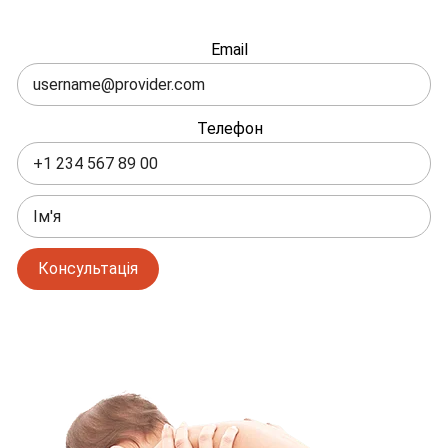
Залиште
Email
це
поле
порожнім
Телефон
Консультація