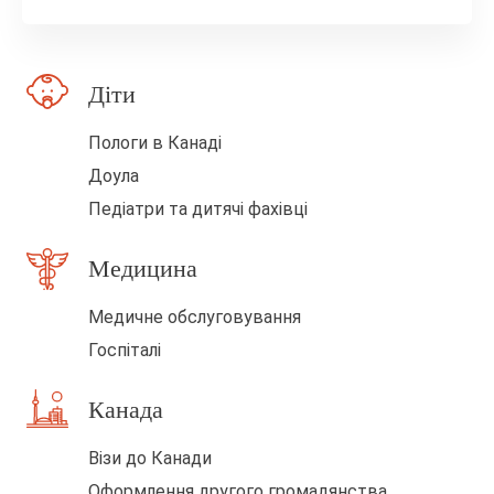
л
е
Діти
п
о
Пологи в Канаді
р
Доула
о
Педіатри та дитячі фахівці
ж
Медицина
н
і
Медичне обслуговування
м
Госпіталі
Канада
Візи до Канади
Оформлення другого громадянства