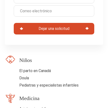
t
e
c
Dejar una solicitud
a
m
p
o
Niños
e
n
El parto en Canadá
b
Doula
l
Pediatras y especialistas infantiles
a
Medicina
n
c