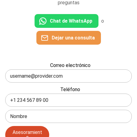
preguntas
Chat de WhatsApp
o
Dejar una consulta
Deje
Correo electrónico
este
campo
en
Teléfono
blanco
Asesoramient